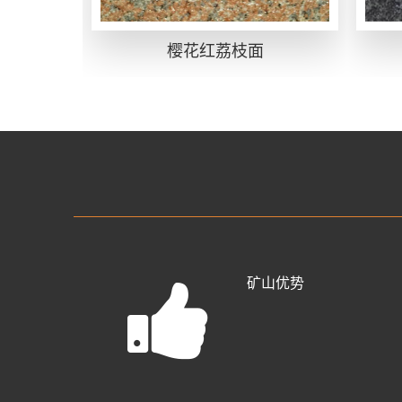
樱花红荔枝面
矿山优势