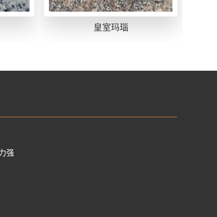
皇室玛瑙
力强