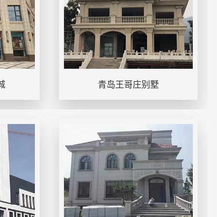
城
青岛王哥庄别墅