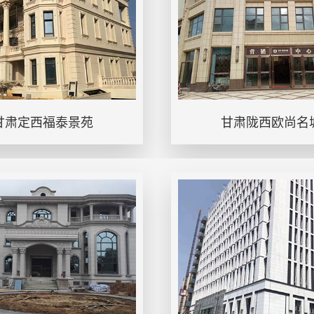
甘肃定西福泰景苑
甘肃陇西欧尚名