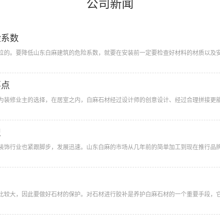
公司新闻
险系数
位的。要降低山东白麻建筑的危险系数，就要在安装前一定要检查好材料的材质以及安全
要点
为装修业主的选择，在居室之内，白麻石材经过设计师的创意设计、经过合理拼接更能体
识
装饰行业也紧跟脚步，发展迅速。山东白麻的市场从几年前的简单加工到现在推行品牌发
比较大，因此要做好石材的保护。对石材进行胶补是养护白麻石材的一个重要手段，它能