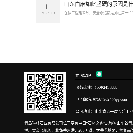
山东白麻如此坚硬的原因是
11
2025-10
在做工程建筑时，安全永远都是排在第一位
在线客服 ：
服务热线：15092411999
电子邮箱: 675679624@qq.com
公司地址：山东青岛平度长乐工
青岛琳峰石业有限公司位于享有中国“石材之乡”之称的山东省
港、青岛飞机场、北邻莱州港，206国道、大莱龙铁路，烟潍