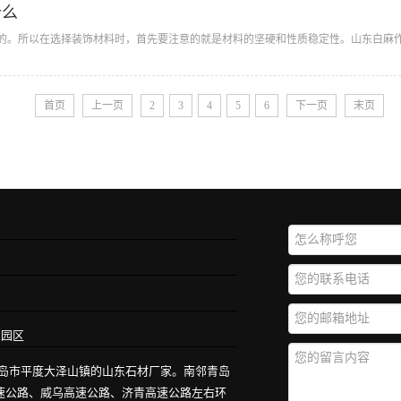
什么
的。所以在选择装饰材料时，首先要注意的就是材料的坚硬和性质稳定性。山东白麻作为
首页
上一页
2
3
4
5
6
下一页
末页
业园区
青岛市平度大泽山镇的山东石材厂家。南邻青岛
高速公路、威乌高速公路、济青高速公路左右环