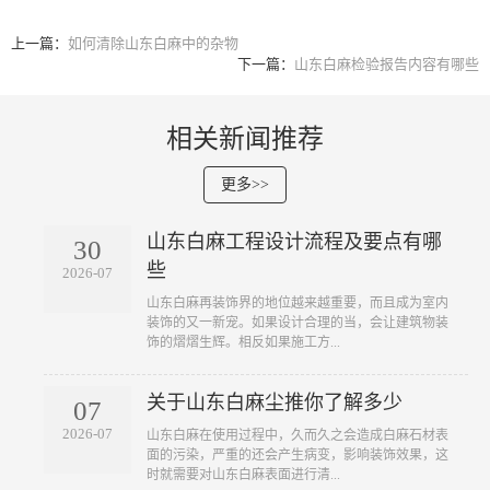
上一篇：
如何清除山东白麻中的杂物
下一篇：
山东白麻检验报告内容有哪些
相关新闻推荐
更多>>
山东白麻工程设计流程及要点有哪
30
些
2026-07
山东白麻再装饰界的地位越来越重要，而且成为室内
装饰的又一新宠。如果设计合理的当，会让建筑物装
饰的熠熠生辉。相反如果施工方...
关于山东白麻尘推你了解多少
07
2026-07
山东白麻在使用过程中，久而久之会造成白麻石材表
面的污染，严重的还会产生病变，影响装饰效果，这
时就需要对山东白麻表面进行清...