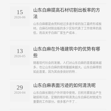
山东白麻提高石材切割出板率的方
15
法
2026-06
山东白麻都是由荒料经过多道手续的加工最终形成板
材。白麻石材割出板的多少实际代表了工作效率的高
低，而且关乎白麻厂家生产成本...
山东白麻在外墙建筑中的优势有哪
13
些
2026-05
随着现代社会的发展，人们对山东白麻的喜爱越来越
多，也让山东白麻的使用量越来越大。山东白麻得到
如此喜爱，因为其自身良好的特...
山东白麻表面污迹的如何清洗呢
29
2026-04
山东白麻长期在户外环境中使用，日积月累就会产生
破损和污迹，定期的维护和清洗山东白麻石材就成为
重要的工作部分。很多客户不了...