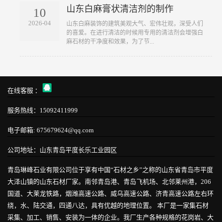
山东白麻膏状清洁剂的制作
10
2026-04
山东白麻装饰的建筑美观大气、宏伟壮观，深受人们
的喜爱。在进行清洁的时候用专用的清洁剂会增强白
麻石材的干净度和效果，为了节...
在线客服 ：
服务热线：15092411999
电子邮箱: 675679624@qq.com
公司地址：山东青岛平度长乐工业园区
青岛琳峰石业有限公司位于享有中国“石材之乡”之称的山东省青岛市平度
大泽山镇的山东石材厂家。南邻青岛港、青岛飞机场、北邻莱州港，206
国道、大莱龙铁路，烟潍高速公路、威乌高速公路、济青高速公路左右环
绕，水、陆交通，四通八达，具有优越的地理位置。 本厂是一家集石材
采集、加工、销售、安装为一体的企业。我厂生产各种规格的花岗岩、大