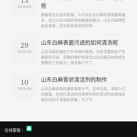
13
些
2026-05
随着现代社会的发展，人们对山东白麻的喜爱越来越
多，也让山东白麻的使用量越来越大。山东白麻得到
如此喜爱，因为其自身良好的特...
山东白麻表面污迹的如何清洗呢
29
2026-04
山东白麻长期在户外环境中使用，日积月累就会产生
破损和污迹，定期的维护和清洗山东白麻石材就成为
重要的工作部分。很多客户不了...
山东白麻膏状清洁剂的制作
10
2026-04
山东白麻装饰的建筑美观大气、宏伟壮观，深受人们
的喜爱。在进行清洁的时候用专用的清洁剂会增强白
麻石材的干净度和效果，为了节...
在线客服 ：