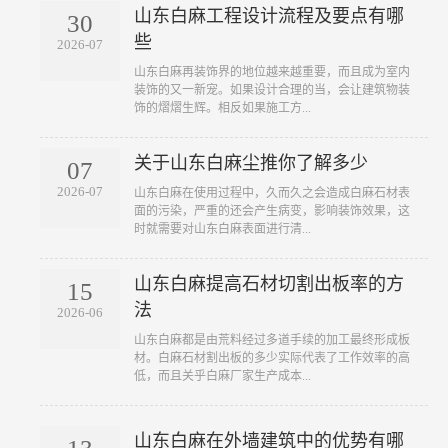
山东白麻工程设计流程及要点有哪
30
些
2026-07
山东白麻再装饰界的地位越来越重要，而且成为室内
装饰的又一新宠。如果设计合理的当，会让建筑物装
饰的熠熠生辉。相反如果施工方...
关于山东白麻尘推你了解多少
07
2026-07
山东白麻在使用过程中，久而久之会造成白麻石材表
面的污染，严重的还会产生病变，影响装饰效果，这
时就需要对山东白麻表面进行清...
山东白麻提高石材切割出板率的方
15
法
2026-06
山东白麻都是由荒料经过多道手续的加工最终形成板
材。白麻石材割出板的多少实际代表了工作效率的高
低，而且关乎白麻厂家生产成本...
山东白麻在外墙建筑中的优势有哪