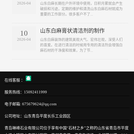
2026-04
山东白麻长期在户外环境中使用，日积月累就会产生
破损和污迹，定期的维护和清洗山东白麻石材就成为
重要的工作部分。很多客户不了...
山东白麻膏状清洁剂的制作
10
2026-04
山东白麻装饰的建筑美观大气、宏伟壮观，深受人们
的喜爱。在进行清洁的时候用专用的清洁剂会增强白
麻石材的干净度和效果，为了节...
在线客服 ：
服务热线：15092411999
电子邮箱: 675679624@qq.com
公司地址：山东青岛平度长乐工业园区
青岛琳峰石业有限公司位于享有中国“石材之乡”之称的山东省青岛市平度