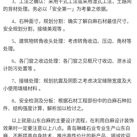
3、工法之确认：采用干式工法或采用湿式工法，土路间
的背材处理。务必以「安全第一」为考量之依据。
4、石种面寸，规划分割：确实了解白麻石材最佳尺寸，
安全规划分割，接缝美观等 。
5、建筑物转角收头处理：考虑转角收边、压边、角材等
处理。
6、各门窗之收边处理：各门窗之见框尺寸收边、泄水设
计防污处置等 。
7、接缝处理：规划抗震及阴影之考虑决定缝隙宽度及大
小使用填缝材料 。
8、安全检测及分板：根据石材工程部份中的白麻石种扣
件、结构强度计算，解析加以检讨之。
以上就是山东白麻的主要设计流程，在利用白麻设计装饰
效果时一定要注意以上八点。
青岛琳峰石业
专业生产山东白
麻，不断提高自身技术，推出高性价比的新产品，竭诚欢迎