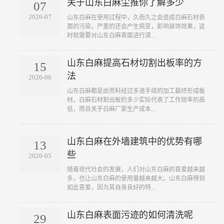
关于山东白麻尘推你了解多少
07
2026-07
山东白麻在使用过程中，久而久之会造成白麻石材表
面的污染，严重的还会产生病变，影响装饰效果，这
时就需要对山东白麻表面进行清...
山东白麻提高石材切割出板率的方
15
法
2026-06
山东白麻都是由荒料经过多道手续的加工最终形成板
材。白麻石材割出板的多少实际代表了工作效率的高
低，而且关乎白麻厂家生产成本...
山东白麻在外墙建筑中的优势有哪
13
些
2026-05
随着现代社会的发展，人们对山东白麻的喜爱越来越
多，也让山东白麻的使用量越来越大。山东白麻得到
如此喜爱，因为其自身良好的特...
山东白麻表面污迹的如何清洗呢
29