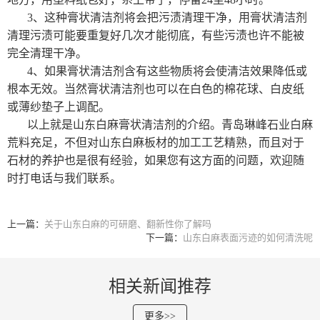
3、这种膏状清洁剂将会把污渍清理干净，用膏状清洁剂
清理污渍可能要重复好几次才能彻底，有些污渍也许不能被
完全清理干净。
4、如果膏状清洁剂含有这些物质将会使清洁效果降低或
根本无效。当然膏状清洁剂也可以在白色的棉花球、白皮纸
或薄纱垫子上调配。
以上就是山东白麻膏状清洁剂的介绍。
青岛琳峰石业
白麻
荒料充足，不但对山东白麻板材的加工工艺精熟，而且对于
石材的养护也是很有经验，如果您有这方面的问题，欢迎随
时打电话与我们联系。
上一篇：
关于山东白麻的可研磨、翻新性你了解吗
下一篇：
山东白麻表面污迹的如何清洗呢
相关新闻推荐
更多>>