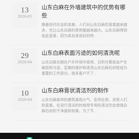
山东白麻在外墙建筑中的优势有哪
13
些
2026-05
随着现代社会的发展，人们对山东白麻的喜爱越来越
多，也让山东白麻的使用量越来越大。山东白麻得到
如此喜爱，因为其自身良好的特...
山东白麻表面污迹的如何清洗呢
29
2026-04
山东白麻长期在户外环境中使用，日积月累就会产生
破损和污迹，定期的维护和清洗山东白麻石材就成为
重要的工作部分。很多客户不了...
山东白麻膏状清洁剂的制作
10
2026-04
山东白麻装饰的建筑美观大气、宏伟壮观，深受人们
的喜爱。在进行清洁的时候用专用的清洁剂会增强白
麻石材的干净度和效果，为了节...