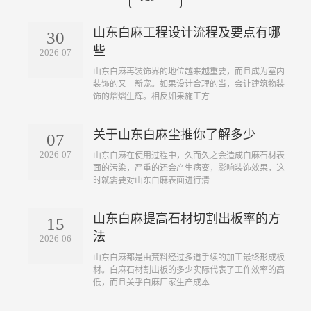
山东白麻工程设计流程及要点有哪
30
些
2026-07
山东白麻再装饰界的地位越来越重要，而且成为室内
装饰的又一新宠。如果设计合理的当，会让建筑物装
饰的熠熠生辉。相反如果施工方...
关于山东白麻尘推你了解多少
07
2026-07
山东白麻在使用过程中，久而久之会造成白麻石材表
面的污染，严重的还会产生病变，影响装饰效果，这
时就需要对山东白麻表面进行清...
山东白麻提高石材切割出板率的方
15
法
2026-06
山东白麻都是由荒料经过多道手续的加工最终形成板
材。白麻石材割出板的多少实际代表了工作效率的高
低，而且关乎白麻厂家生产成本...