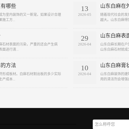
点有哪些
山东白麻在
13
2026-05
成为室内装饰的又一新宠。如果设计合理
随着现代社会的发
工方...
越大。山东白麻得到
少
山东白麻表
29
2026-04
麻石材表面的污染，严重的还会产生病
山东白麻长期在户
进行清...
山东白麻石材就成为
率的方法
山东白麻膏
10
2026-04
终形成板材。白麻石材割出板的多少实际
山东白麻装饰的建
成本...
用的清洁剂会增强白