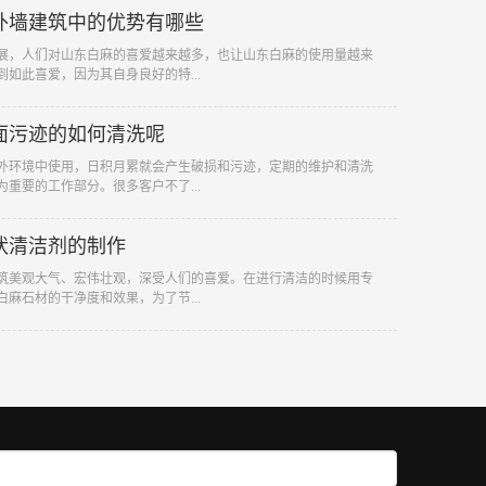
外墙建筑中的优势有哪些
展，人们对山东白麻的喜爱越来越多，也让山东白麻的使用量越来
如此喜爱，因为其自身良好的特...
面污迹的如何清洗呢
外环境中使用，日积月累就会产生破损和污迹，定期的维护和清洗
重要的工作部分。很多客户不了...
状清洁剂的制作
筑美观大气、宏伟壮观，深受人们的喜爱。在进行清洁的时候用专
麻石材的干净度和效果，为了节...