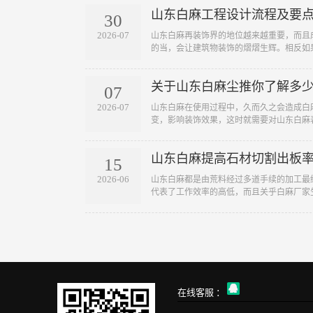
山东白麻工程设计流程及要
30
2026-07
山东白麻再装饰界的地位越来越重要，而且
的当，会让建筑物装饰的熠熠生辉。相反如果施
关于山东白麻尘推你了解多
07
2026-07
山东白麻在使用过程中，久而久之会造成白
变，影响装饰效果，这时就需要对山东白麻表面
山东白麻提高石材切割出板
15
2026-06
山东白麻都是由荒料经过多道手续的加工最
代表了工作效率的高低，而且关乎白麻厂家生产
在线客服 ：