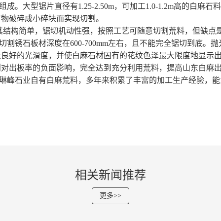
型锯片直径有1.25-2.50m，可加工1.0-1.2m高的白
矿物破碎成小碎块而实现切割。
结构简单，锯切机动性强，按照工艺可随意切割荒料，但缺点
锈石板材深度在600-700mm左右，且不能完全锯切到底。
及良好的光滑度，并使白麻石材固有的花纹色泽最大限度地显示
则对出板率的负面影响，完全达到充分利用荒料，提高山东白麻
琳峰石业
自有白麻荒料，多年来积累了丰富的加工生产经验，能
相关新闻推荐
更多>>