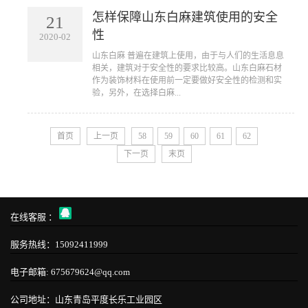
怎样保障山东白麻建筑使用的安全
21
性
2020-02
山东白麻 普遍在建筑上使用，由于与人们的生活息息
相关，建筑对于安全性的要求比较高。山东白麻石材
作为装饰材料在使用前一定要做好安全性的检测和实
验，另外，在选择白麻...
首页
上一页
58
59
60
61
62
下一页
末页
在线客服 ：
服务热线：15092411999
电子邮箱: 675679624@qq.com
公司地址：山东青岛平度长乐工业园区