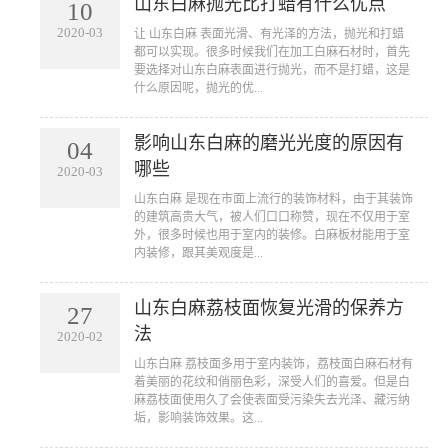
山东白麻抛光比打蜡有什么优点
10
2020-03
让 山东白麻 表面光滑、有光泽的方法，抛光和打蜡
都可以实现。很多时候我们在加工白麻石材时，首先
要选择对山东白麻表面进行抛光，而不是打蜡，这是
什么原因呢，抛光的优...
影响山东白麻的磨光光度的原因有
04
哪些
2020-03
山东白麻 是现在市面上流行的装饰材料，由于其装饰
的建筑高贵大气，被人们口口称赞，现在不仅用于室
外，很多时候也用于室内的装修。白麻板材能用于室
内装修，跟其美观度是...
山东白麻荔枝面恢复光滑的保养方
27
法
2020-02
山东白麻 荔枝面多用于室内装饰，荔枝面白麻石材有
着美丽的花纹和俏丽色彩，深受人们的喜爱。但是白
麻荔枝面使用久了会使表面受污染失去光泽、藏污纳
垢，影响装饰效果。这...