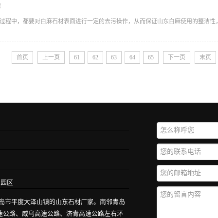
作
过程中，都要对白麻石材表面进行一定的去污操作，从而保证山东白麻使用的整洁性，
首页
上一页
61
62
63
64
65
下一页
末页
业园区
青岛市平度大泽山镇的山东石材厂家。南邻青岛
高速公路、威乌高速公路、济青高速公路左右环