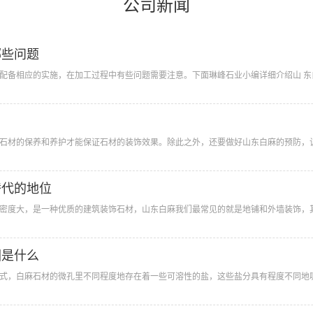
公司新闻
哪些问题
配备相应的实施，在加工过程中有些问题需要注意。下面琳峰石业小编详细介绍山 东白麻
石材的保养和养护才能保证石材的装饰效果。除此之外，还要做好山东白麻的预防，让
替代的地位
密度大，是一种优质的建筑装饰石材，山东白麻我们最常见的就是地铺和外墙装饰，其
因是什么
式，白麻石材的微孔里不同程度地存在着一些可溶性的盐，这些盐分具有程度不同地吸