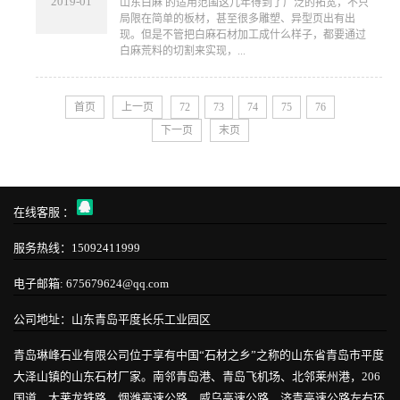
2019-01
山东白麻 的适用范围这几年得到了广泛的拓宽，不只
局限在简单的板材，甚至很多雕塑、异型页出有出
现。但是不管把白麻石材加工成什么样子，都要通过
白麻荒料的切割来实现，...
首页
上一页
72
73
74
75
76
下一页
末页
在线客服 ：
服务热线：15092411999
电子邮箱: 675679624@qq.com
公司地址：山东青岛平度长乐工业园区
青岛琳峰石业有限公司位于享有中国“石材之乡”之称的山东省青岛市平度
大泽山镇的山东石材厂家。南邻青岛港、青岛飞机场、北邻莱州港，206
国道、大莱龙铁路，烟潍高速公路、威乌高速公路、济青高速公路左右环