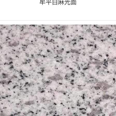
牟平白麻光面