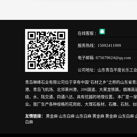
在线客服 ：
服务热线：15092411999
电子邮箱: 675679624@qq.com
公司地址：山东青岛平度长乐工
青岛琳峰石业有限公司位于享有中国“石材之乡”之称的山东省
港、青岛飞机场、北邻莱州港，206国道、大莱龙铁路，烟潍
绕，水、陆交通，四通八达，具有优越的地理位置。 本厂是一
业。我厂生产各种规格的花岗岩、大理石板材、石雕、石刻、台阶
友情链接：
黄金麻
山东白麻
山东白麻
黄金麻
黄金麻
山东白麻
白麻