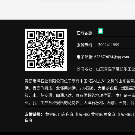
在线客服 ：
服务热线：15092411999
电子邮箱: 675679624@qq.com
公司地址：山东青岛平度长乐工
青岛琳峰石业有限公司位于享有中国“石材之乡”之称的山东省
港、青岛飞机场、北邻莱州港，206国道、大莱龙铁路，烟潍
绕，水、陆交通，四通八达，具有优越的地理位置。 本厂是一
业。我厂生产各种规格的花岗岩、大理石板材、石雕、石刻、台阶
友情链接：
黄金麻
山东白麻
山东白麻
黄金麻
黄金麻
山东白麻
白麻