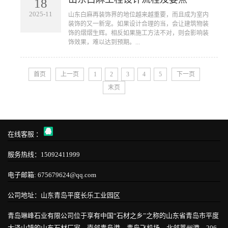
18
2025-11
山东白麻再装饰界的地位越来越重要，而且成为室内
装饰的又一新宠。如果设计合理的当，会让建筑物装
饰的熠熠生辉。相反如果施工方法不对，则会影响装
饰效果，难以达到预期。...
首页
上一页
1
2
3
4
5
下一页
末页
在线客服 ：
服务热线：15092411999
电子邮箱: 675679624@qq.com
公司地址：山东青岛平度长乐工业园区
青岛琳峰石业有限公司位于享有中国“石材之乡”之称的山东省青岛市平度
大泽山镇的山东石材厂家。南邻青岛港、青岛飞机场、北邻莱州港，206