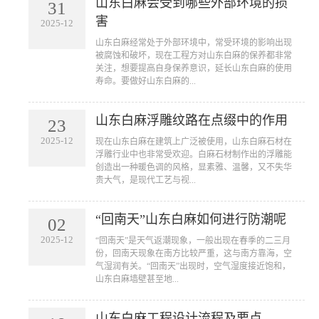
山东白麻会受到哪些外部环境的损
31
害
2025-12
山东白麻经常处于外部环境中，常受环境的影响出现
被腐蚀和破坏，现在工程方对山东白麻的保养都非常
关注，想要提高自身保养意识，延长山东白麻的使用
寿命。要做好山东白麻的...
山东白麻浮雕纹路在点缀中的作用
23
2025-12
现在山东白麻在建筑上广泛被使用，山东白麻石材在
浮雕行业中也非常受欢迎。白麻石材制作出的浮雕能
创造出一种暖色调的风格，显素雅、温馨，又不失华
贵大气，是现代工艺与视...
“回南天”山东白麻如何进行防潮呢
02
2025-12
“回南天”是天气返潮现象，一般出现在春季的二三月
份，回南天现象在南方比较严重，这与南方靠海，空
气湿润有关。“回南天”出现时，空气湿度接近饱和，
山东白麻墙壁甚至地...
山东白麻工程设计流程及要点