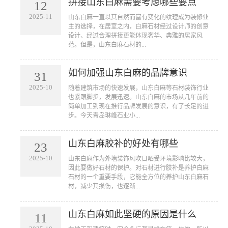
拼接山东白麻需要考虑哪些要点
12
2025-11
山东白麻一直以其自然而富有变化的纹理成为装修业
主的选择，在居室之内，白麻石材经过设计师的创意
设计、经过合理拼接更能体现奢华、典雅的居家风
范。但是，山东白麻石材的...
如何加强山东白麻的品牌意识
31
2025-10
随着建筑市场的快速发展，山东白麻等石材装饰行业
也紧跟脚步，发展迅速。山东白麻的市场从几年前的
简单加工到现在推行品牌发展的意识，有了长足的进
步。今天青岛琳峰石业小...
山东白麻胶补的好处有哪些
23
2025-10
山东白麻作为外墙装饰风吹日晒受环境影响比较大，
因此要做好石材的保护。对石材进行胶补是养护白麻
石材的一个重要手段，它能全方位的养护山东白麻石
材，减少其损伤，也逐渐...
山东白麻如此坚硬的原因是什么
11