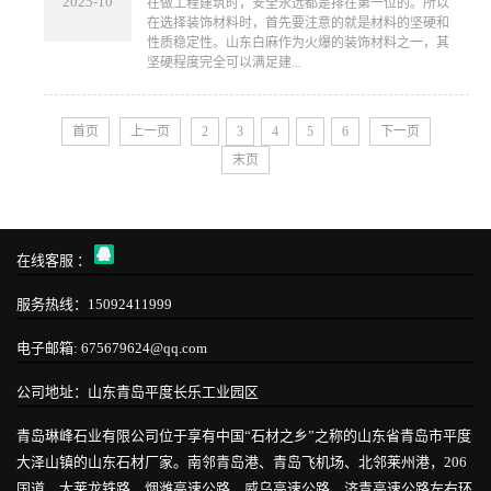
2025-10
在做工程建筑时，安全永远都是排在第一位的。所以
在选择装饰材料时，首先要注意的就是材料的坚硬和
性质稳定性。山东白麻作为火爆的装饰材料之一，其
坚硬程度完全可以满足建...
首页
上一页
2
3
4
5
6
下一页
末页
在线客服 ：
服务热线：15092411999
电子邮箱: 675679624@qq.com
公司地址：山东青岛平度长乐工业园区
青岛琳峰石业有限公司位于享有中国“石材之乡”之称的山东省青岛市平度
大泽山镇的山东石材厂家。南邻青岛港、青岛飞机场、北邻莱州港，206
国道、大莱龙铁路，烟潍高速公路、威乌高速公路、济青高速公路左右环