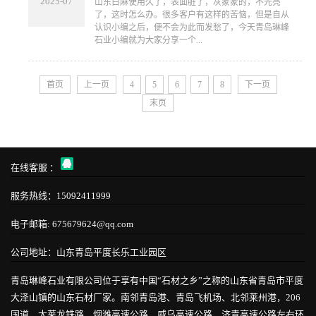
2025-07
山东白麻使用久了，表面脏了，灰蒙蒙的，不光亮
了，这时怎么办。很多客户有这样的苦恼，但是自从
认识小编之后，便不会为此而发愁了，今天青岛琳峰
石业小编就为大家分享一个...
首页
上一页
4
5
6
7
8
下一页
末页
在线客服 ：
服务热线：15092411999
电子邮箱: 675679624@qq.com
公司地址：山东青岛平度长乐工业园区
青岛琳峰石业有限公司位于享有中国“石材之乡”之称的山东省青岛市平度
大泽山镇的山东石材厂家。南邻青岛港、青岛飞机场、北邻莱州港，206
国道、大莱龙铁路，烟潍高速公路、威乌高速公路、济青高速公路左右环