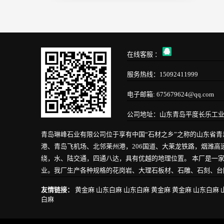
在线客服 ：
服务热线：15092411999
电子邮箱: 675679624@qq.com
公司地址：山东青岛平度长乐工
青岛琳峰石业有限公司位于享有中国“石材之乡”之称的山东省
港、青岛飞机场、北邻莱州港，206国道、大莱龙铁路，烟潍
绕，水、陆交通，四通八达，具有优越的地理位置。 本厂是一
业。我厂生产各种规格的花岗岩、大理石板材、石雕、石刻、台阶
友情链接：
黄金麻
山东白麻
山东白麻
黄金麻
黄金麻
山东白麻
白麻