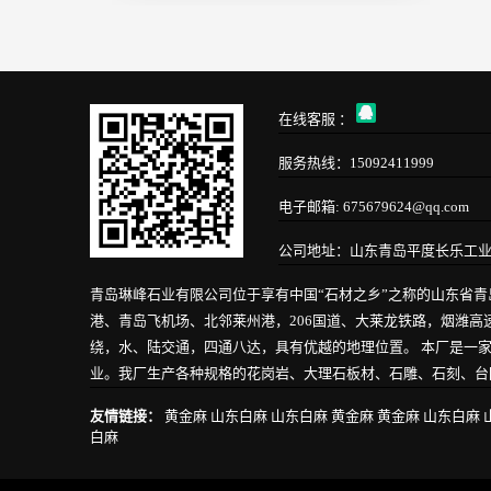
在线客服 ：
服务热线：15092411999
电子邮箱: 675679624@qq.com
公司地址：山东青岛平度长乐工
青岛琳峰石业有限公司位于享有中国“石材之乡”之称的山东省
港、青岛飞机场、北邻莱州港，206国道、大莱龙铁路，烟潍
绕，水、陆交通，四通八达，具有优越的地理位置。 本厂是一
业。我厂生产各种规格的花岗岩、大理石板材、石雕、石刻、台阶
友情链接：
黄金麻
山东白麻
山东白麻
黄金麻
黄金麻
山东白麻
白麻